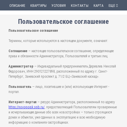
ОПИСАНИЕ
КВАРТИРЫ
УСЛОВИЯ
КОНТАКТЫ
КАРТА
ЕЩЕ
Пользовательское соглашение
Пользовательское соглашение
Термины, которые используются в настоящем документе, означают:
Соглашение
— настоящее пользовательское соглашение, определяющее
права и обязанности Администратора, Пользователей и третьих лиц.
Администратор
— Индивидуальный предприниматель Деревлев Николай
Федорович, ИНН 290121227898, расположенный по адресу г. Санкт-
Петербург, Заневский проспект д. 71/2 БЦ «Заневский каскад».
Пользователь
— лицо, посетившее и (или) использующее Интернет -
портал.
Интернет-портал
— ресурс Администратора, расположенный по адресу
https://novopoisk.spb.ru/
, предоставляющий Пользователям проверенные
и исчерпывающее данные обо всех новостройках — только строящихся
домах и объектах, уже сданных в эксплуатацию и всю необходимую
информацию о компаниях-застройщиках.