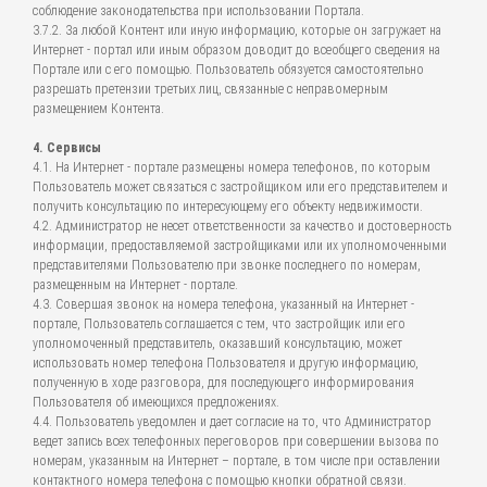
соблюдение законодательства при использовании Портала.
3.7.2. За любой Контент или иную информацию, которые он загружает на
Интернет - портал или иным образом доводит до всеобщего сведения на
Портале или с его помощью. Пользователь обязуется самостоятельно
разрешать претензии третьих лиц, связанные с неправомерным
размещением Контента.
4. Сервисы
4.1. На Интернет - портале размещены номера телефонов, по которым
Пользователь может связаться с застройщиком или его представителем и
получить консультацию по интересующему его объекту недвижимости.
4.2. Администратор не несет ответственности за качество и достоверность
информации, предоставляемой застройщиками или их уполномоченными
представителями Пользователю при звонке последнего по номерам,
размещенным на Интернет - портале.
4.3. Совершая звонок на номера телефона, указанный на Интернет -
портале, Пользователь соглашается с тем, что застройщик или его
уполномоченный представитель, оказавший консультацию, может
использовать номер телефона Пользователя и другую информацию,
полученную в ходе разговора, для последующего информирования
Пользователя об имеющихся предложениях.
4.4. Пользователь уведомлен и дает согласие на то, что Администратор
ведет запись всех телефонных переговоров при совершении вызова по
номерам, указанным на Интернет – портале, в том числе при оставлении
контактного номера телефона с помощью кнопки обратной связи.