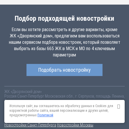
Подбор подходящей новостройки
Если вы хотите рассмотреть и другие варианты, кроме
ЖК «Дворянский дом», предлагаем вам воспользоваться
нашим сервисом подбора новостроек, который позволяет
выбрать из базы 665 ЖК в МСК и МО по 4 ключевым
параметрам
Подобрать новостройку
ЖК «Дворянский дом»
Россия
Санкт-Петербург
Московская обл., г. Серпухов, площадь Ленина,
8
dvorjanskij-dom.novopoisk.msk.ru
Купить квартиру в новом жилом
Используя сайт, вы соглашаетесь на обработку данных в Cookies для
комплексе «Дворянский дом» от «» в Серпухове. Квартиры различных
корректной работы сайта, вашей персонализации и других целей,
планировок от 3.49 млн рублей!
предусмотренных
Политикой
Новостройки Санкт-Петербурга
Новостройки Москвы