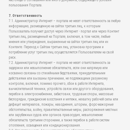
настоящего Соглашения или иного документа, содержащего условия
пользования Портала.
7. Ответственность
7.1. Администратор Интернет – портала не несет ответственность за любую
информацию, размещенную на сайтах третьих лиц, к которым
Пользователь получает доступ через Интернет - портал или через Контент
третьих лиц, размещенный на Портале, включая, в том числе, любые
мнения или утверждения, выраженные на сайтах третьих лиц или их
Контенте. Переход к Сайтам третьих лиц, установка программ и
потребление услуг третьих лиц осуществляется Пользователем на свой
риск.
7.2. Администратор Интернет – портала не несет ответственность за
задержки или невыполнение обязательств, если они напрямую или
косвенно связаны со стихийными бедствиями, принудительными
действиями или вызваны причинами, не подлежащими разумному
контролю, включая, помимо прочего, сбои в работе Интернета,
вычислительной техники, устройств связи или другого оборудования,
перебои в электроснабжении, забастовки, трудовые споры, массовые
беспорядки, гражданские восстания и мятежи, нехватку рабочей силы или
дефицит материалов, пожары, наводнения, штормы, форс-мажорные
обстоятельства, войну, правительственные меры, распоряжения местных
или зарубежных судов или органов правосудия, невыполнение
обязательств третьими сторонами, а также перебои в работе систем
отопления, освещения или кондиционирования.