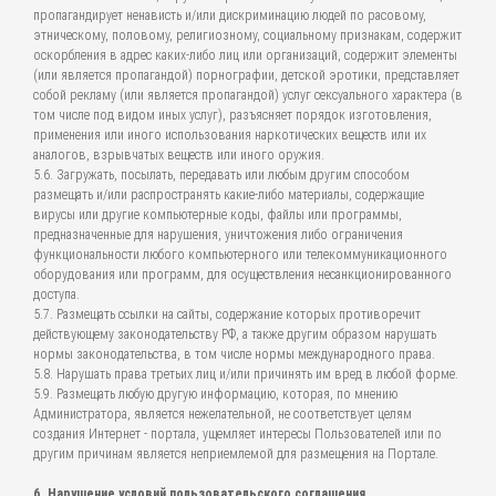
пропагандирует ненависть и/или дискриминацию людей по расовому,
этническому, половому, религиозному, социальному признакам, содержит
оскорбления в адрес каких-либо лиц или организаций, содержит элементы
(или является пропагандой) порнографии, детской эротики, представляет
собой рекламу (или является пропагандой) услуг сексуального характера (в
том числе под видом иных услуг), разъясняет порядок изготовления,
применения или иного использования наркотических веществ или их
аналогов, взрывчатых веществ или иного оружия.
5.6. Загружать, посылать, передавать или любым другим способом
размещать и/или распространять какие-либо материалы, содержащие
вирусы или другие компьютерные коды, файлы или программы,
предназначенные для нарушения, уничтожения либо ограничения
функциональности любого компьютерного или телекоммуникационного
оборудования или программ, для осуществления несанкционированного
доступа.
5.7. Размещать ссылки на сайты, содержание которых противоречит
действующему законодательству РФ, а также другим образом нарушать
нормы законодательства, в том числе нормы международного права.
5.8. Нарушать права третьих лиц и/или причинять им вред в любой форме.
5.9. Размещать любую другую информацию, которая, по мнению
Администратора, является нежелательной, не соответствует целям
создания Интернет - портала, ущемляет интересы Пользователей или по
другим причинам является неприемлемой для размещения на Портале.
6. Нарушение условий пользовательского соглашения