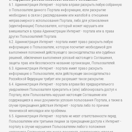
6.1. Администрация Интернет - портала вправе раскрыть любую собранную
о Пользователе данного Портала информацию, если раскрытие
необходимо в связи с расследованием или жалобой в отношении
неправомерного использования Портала, либо для установления
(идентификации) Пользователя, который может нарушать или
вмешиваться в права Администрации Интернет - портала или в права
других Пользователей Портала.
6.2. Администрация Интернет - портала имеет право раскрыть любую
информацию о Пользователе, которую посчитает необходимой для
выполнения положений действующего законодательства или судебных
решений, обеспечения выполнения условий настоящего Соглашения,
защиты прав или безопасности название организации, Пользователей.
6.3. Администрация Интернет - портала имеет право раскрыть
информацию о Пользователе, если действующее законодательство
Российской Федерации требует или разрешает такое раскрытие.
6.4. Администрация Интернет - портала вправе без предварительного
уведомления Пользователя прекратить и (или) заблокировать доступ к
Порталу, если Пользователь нарушил настоящее Соглашение или
содержащиеся в иных документах условия пользования Портала, а также в
случае прекращения действия Интернет - портала либо по причине
технической неполадки или проблемы.
6.5. Администрация Интернет - портала не несет ответственности перед
Пользователем или третьими лицами за прекращение доступа к Интернет -
порталу в случае нарушения Пользователем любого положения