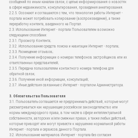
сообщений по иным каналам связи, с целью информирования о новостях
в сфере недвижимости, консультирования, проведения анкетирования.
2.2.5. Осознают и соглашаются с тем, что технология работы Интернет -
портала может потребовать копирование (воспроизведение), а также
переработку контента, введенного на Портал.
2.3. Использование Интернет - портала Пользователем возможно
следующими способами:
2.3.1. Просмотр Контента;
2.3.2. Использование средств поиска и навигации Интернет - портала;
2.3.3. Размещение отзывов;
2.3.4. Получение информации о номерах телефонов застройщиков или их
ответственных представителей;
2.3.5. Передача пользователем контактного номера телефона для
обратной связи;
2.3.6. Получение иной информации, консультаций;
2.3.7. Иные действия связанные с Интернет - порталом Администратора.
3. Обязательства Пользователя
3.1. Пользователь соглашается не предпринимать действий, которые могут
рассматриваться как нарушающие российское законодательство или
нормы международного права, в том числе в сфере интеллектуальной
собственности, авторских и/или смежных правах, а также любых действий,
которые приводят или могут привести к нарушению нормальной работы
Интернет - портала и сервисов данного Портала.
3.2. Использование материалов Интернет - портала без согласия