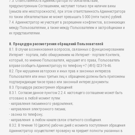
7.3. Ответственность Администратора по обязательствам,
предусмотренным Соглашением, наступает только при наличии вины
(умысла или неосторожности), при этом ответственность Администратора
по таким обязательствам не может превышать 5 000 (пяти тысяч) рублей.
7.4. Администратор не участвует в разрешении конфликтов, возникающих
между Пользователями, а также между Пользователем и застройщиками и
их представителями.
8. Процедура рассмотрения обращений Пользователей
8.1. В случае возникновения вопросов, связанных с функционированием
Интернет - портала, либо обнаружением на Интернет - портале Контента,
который, по мнению Пользователя, нарушает его права, Пользователь
вправе сообщить Администратору по телефону +7 (495) 023-76-46.
8.2. При нарушении авторских и иных прав и законных интересов
Пользователя или иных третьих лиц к обращению должны быть приложены
подтверждающие такое право или законный интерес документы.
8.3. Процедура рассмотрения обращений:
8.3.1. Согласие данное пунктом 2.2.4. настоящего соглашение может быть
отозвано в любой момент путем:
- направления письменного уведомления;
- направления электронного письма;
- звонка по телефону;
- направления в любом канале связи ответного сообщения.
8.3.2. В течение 10 (десяти) рабочих дней с момента поступления обращения
Администратор осуществляет проверку на предмет полноты указанных в