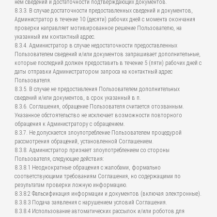
нем сведений и достаточности подтверждающих документов.
8.3.3. В случае достаточности предоставленных сведений и документов,
Администратор в течение 10 (десяти) рабочих дней с момента окончания
проверки направляет мотивированное решение Пользователю, на
указанный им контактный адрес.
8.3.4. Администратор в случае недостаточности предоставленных
Пользователем сведений и/или документов запрашивает дополнительные,
которые последний должен предоставить в течение 5 (пяти) рабочих дней с
даты отправки Администратором запроса на контактный адрес
Пользователя.
8.3.5. В случае не предоставления Пользователем дополнительных
сведений и/или документов, в срок указанный в п.
8.3.6. Соглашения, обращение Пользователя считается отозванным.
Указанное обстоятельство не исключает возможности повторного
обращения к Администратору с обращением.
8.3.7. Не допускается злоупотребление Пользователем процедурой
рассмотрения обращений, установленной Соглашением.
8.3.8. Администратор признает злоупотреблением со стороны
Пользователя, следующие действия:
8.3.8.1 Неоднократные обращения с жалобами, формально
соответствующими требованиям Соглашения, но содержащими по
результатам проверки ложную информацию.
8.3.8.2 Фальсификация информации и документов (включая электронные).
8.3.8.3 Подача заявления с нарушением условий Соглашения.
8.3.8.4 Использование автоматических рассылок и/или роботов для