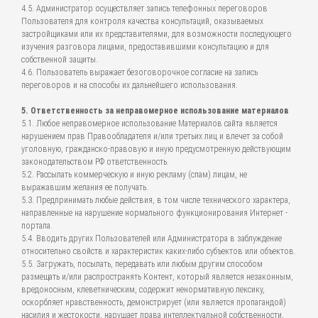
4.5. Администратор осуществляет запись телефонных переговоров
Пользователя для контроля качества консультаций, оказываемых
застройщиками или их представителями, для возможности последующего
изучения разговора лицами, предоставившими консультацию и для
собственной защиты.
4.6. Пользователь выражает безоговорочное согласие на запись
переговоров и на способы их дальнейшего использования.
5. Ответственность за неправомерное использование материалов
5.1. Любое неправомерное использование Материалов сайта является
нарушением прав Правообладателя и/или третьих лиц и влечет за собой
уголовную, гражданско-правовую и иную предусмотренную действующим
законодательством РФ ответственность.
5.2. Рассылать коммерческую и иную рекламу (спам) лицам, не
выражавшим желания ее получать.
5.3. Предпринимать любые действия, в том числе технического характера,
направленные на нарушение нормального функционирования Интернет -
портала.
5.4. Вводить других Пользователей или Администратора в заблуждение
относительно свойств и характеристик каких-либо субъектов или объектов.
5.5. Загружать, посылать, передавать или любым другим способом
размещать и/или распространять Контент, который является незаконным,
вредоносным, клеветническим, содержит ненормативную лексику,
оскорбляет нравственность, демонстрирует (или является пропагандой)
насилия и жестокости, нарушает права интеллектуальной собственности,