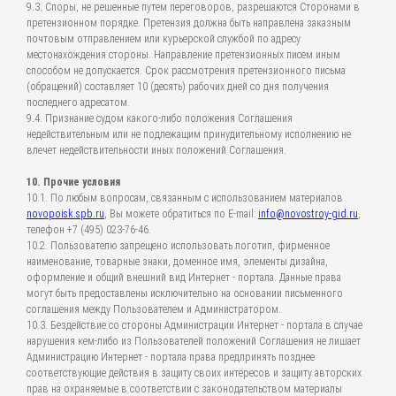
9.3. Споры, не решенные путем переговоров, разрешаются Сторонами в
претензионном порядке. Претензия должна быть направлена заказным
почтовым отправлением или курьерской службой по адресу
местонахождения стороны. Направление претензионных писем иным
способом не допускается. Срок рассмотрения претензионного письма
(обращений) составляет 10 (десять) рабочих дней со дня получения
последнего адресатом.
9.4. Признание судом какого-либо положения Соглашения
недействительным или не подлежащим принудительному исполнению не
влечет недействительности иных положений Соглашения.
10. Прочие условия
10.1. По любым вопросам, связанным с использованием материалов
novopoisk.spb.ru
, Вы можете обратиться по E-mail:
info@novostroy-gid.ru
,
телефон +7 (495) 023-76-46.
10.2. Пользователю запрещено использовать логотип, фирменное
наименование, товарные знаки, доменное имя, элементы дизайна,
оформление и общий внешний вид Интернет - портала. Данные права
могут быть предоставлены исключительно на основании письменного
соглашения между Пользователем и Администратором.
10.3. Бездействие со стороны Администрации Интернет - портала в случае
нарушения кем-либо из Пользователей положений Соглашения не лишает
Администрацию Интернет - портала права предпринять позднее
соответствующие действия в защиту своих интересов и защиту авторских
прав на охраняемые в соответствии с законодательством материалы